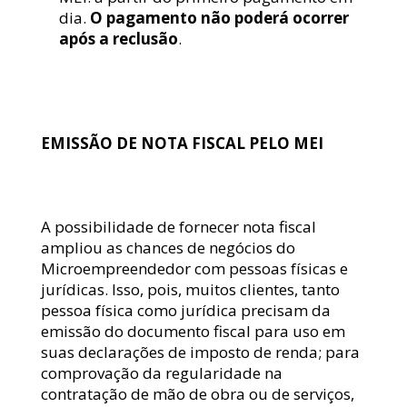
dia. 
O pagamento não poderá ocorrer 
após a reclusão
.
O ESCRITÓRIO
EQUIPE
EMISSÃO DE NOTA FISCAL PELO MEI
EBOOKS
DÚVIDAS
A possibilidade de fornecer nota fiscal 
ampliou as chances de negócios do 
Microempreendedor com pessoas físicas e 
jurídicas. Isso, pois, muitos clientes, tanto 
ESTÁGIO GRADUAÇÃO
pessoa física como jurídica precisam da 
emissão do documento fiscal para uso em 
ESTÁGIO PÓS-GRADUAÇÃO
suas declarações de imposto de renda; para 
AUXILIAR ADMINISTRATIVO 2026
comprovação da regularidade na 
contratação de mão de obra ou de serviços, 
VAGA SECRETARIA 2026