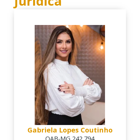
Jurídica
compreensão aguçada das nuances
legais envolvidas. Sua empatia e
sensibilidade para com as causas dos
mais necessitados estabelecem a Dra.
Amanda como uma fervorosa
defensora dos Direitos Sociais e
Humanos e Constitucionais. Ela é uma
peça fundamental na equipe do
escritório, contribuindo
significativamente para a valorização e
o fortalecimento do papel das mulheres
na advocacia e na sociedade como um
todo.
Gabriela Lopes Coutinho
OAB-MG 242.794