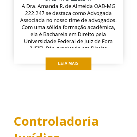
A Dra. Amanda R. de Almeida OAB-MG
222.247 se destaca como Advogada
Associada no nosso time de advogados.
Com uma sólida formação acadêmica,
ela é Bacharela em Direito pela
Universidade Federal de Juiz de Fora
(UFJF), Pós-graduada em Direito
Previdenciário e Prática Previdenciária e
Pós-graduanda em Regime Próprio de
LEIA MAIS
Previdência e Previdência
Complementar. A Dra. Amanda traz
para o escritório uma notável força de
vontade e um profundo
comprometimento com a justiça e a
equidade. Com experiência prévia no
Ministério Público de Minas Gerais, ela
Controladoria
se especializou na área do Direito de
Família, acompanhando de perto os
processos e desenvolvendo uma