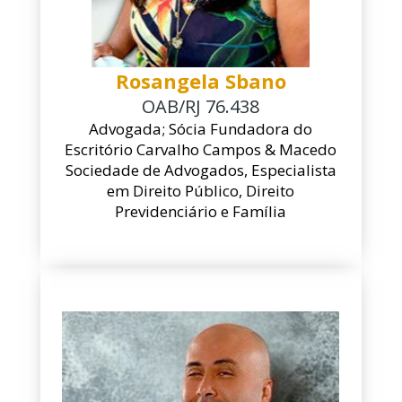
EBOOKS
DÚVIDAS
Rosangela Sbano
OAB/RJ 76.438
Advogada; Sócia Fundadora do
ESTÁGIO GRADUAÇÃO
Escritório Carvalho Campos & Macedo
Sociedade de Advogados, Especialista
ESTÁGIO PÓS-GRADUAÇÃO
em Direito Público, Direito
AUXILIAR ADMINISTRATIVO 2026
Previdenciário e Família
VAGA SECRETARIA 2026