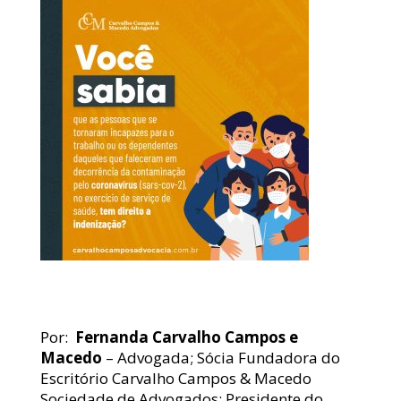
O ESCRITÓRIO
EQUIPE
EBOOKS
DÚVIDAS
ESTÁGIO GRADUAÇÃO
ESTÁGIO PÓS-GRADUAÇÃO
AUXILIAR ADMINISTRATIVO 2026
Por: 
 Fernanda Carvalho Campos e 
VAGA SECRETARIA 2026
Macedo
 – Advogada; Sócia Fundadora do 
Escritório Carvalho Campos & Macedo 
Sociedade de Advogados; Presidente do 