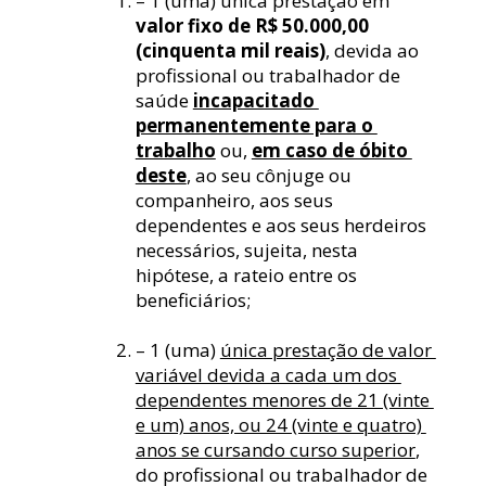
– 1 (uma) única prestação em 
valor fixo de R$ 50.000,00 
(cinquenta mil reais)
, devida ao 
profissional ou trabalhador de 
saúde 
incapacitado 
permanentemente para o 
trabalho
 ou, 
em caso de óbito 
deste
, ao seu cônjuge ou 
companheiro, aos seus 
dependentes e aos seus herdeiros 
necessários, sujeita, nesta 
hipótese, a rateio entre os 
beneficiários;
– 1 (uma) 
única prestação de valor 
variável devida a cada um dos 
dependentes menores de 21 (vinte 
e um) anos, ou 24 (vinte e quatro) 
anos se cursando curso superior
, 
do profissional ou trabalhador de 