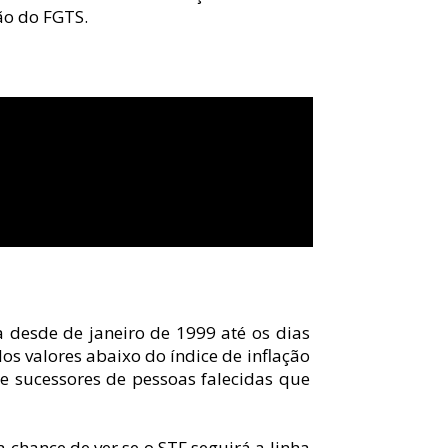
ão do FGTS.
a desde de janeiro de 1999 até os dias 
os valores abaixo do índice de inflação 
 sucessores de pessoas falecidas que 
chance de ver se o STF seguirá a linha 