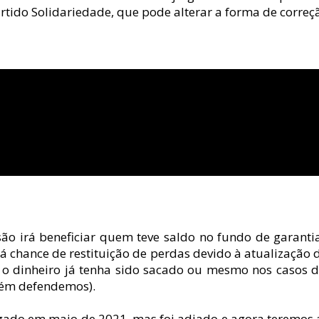
artido Solidariedade, que pode alterar a forma de correç
são irá beneficiar quem teve saldo no fundo de garanti
á chance de restituição de perdas devido à atualização d
o dinheiro já tenha sido sacado ou mesmo nos casos de
bém defendemos).
lgado em maio de 2021, mas foi adiado e agora teremos a 