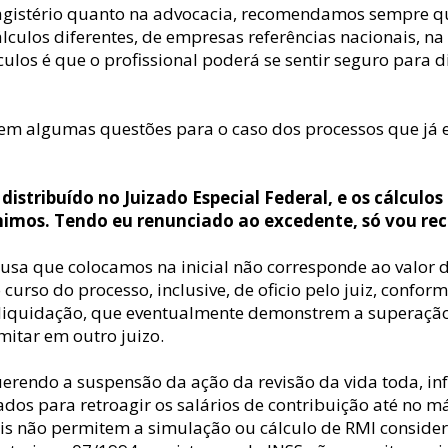
magistério quanto na advocacia, recomendamos sempre qu
ulos diferentes, de empresas referências nacionais, na 
ulos é que o profissional poderá se sentir seguro para d
rgem algumas questões para o caso dos processos que j
 distribuído no Juizado Especial Federal, e os cálcul
ínimos. Tendo eu renunciado ao excedente, só vou rec
ausa que colocamos na inicial não corresponde ao valor d
urso do processo, inclusive, de oficio pelo juiz, conform
e liquidação, que eventualmente demonstrem a superação 
mitar em outro juizo.
uerendo a suspensão da ação da revisão da vida toda, i
os para retroagir os salários de contribuição até no máx
ais não permitem a simulação ou cálculo de RMI conside