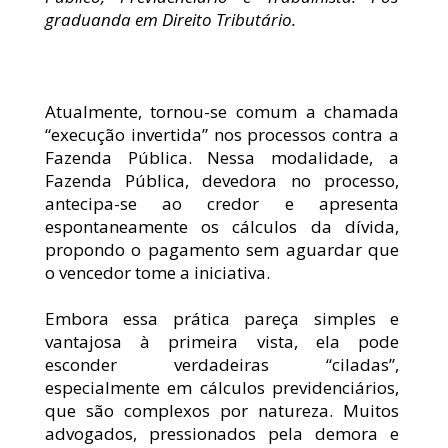
graduanda em Direito Tributário.
EBOOKS
DÚVIDAS
Atualmente, tornou-se comum a chamada 
“execução invertida” nos processos contra a 
Fazenda Pública. Nessa modalidade, a 
Fazenda Pública, devedora no processo, 
ESTÁGIO GRADUAÇÃO
antecipa-se ao credor e apresenta 
espontaneamente os cálculos da dívida, 
ESTÁGIO PÓS-GRADUAÇÃO
propondo o pagamento sem aguardar que 
AUXILIAR ADMINISTRATIVO 2026
o vencedor tome a iniciativa.
VAGA SECRETARIA 2026
Embora essa prática pareça simples e 
vantajosa à primeira vista, ela pode 
esconder verdadeiras “ciladas”, 
especialmente em cálculos previdenciários, 
que são complexos por natureza. Muitos 
advogados, pressionados pela demora e 