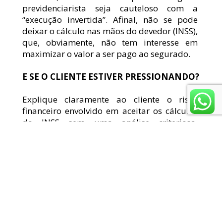
previdenciarista seja cauteloso com a 
“execução invertida”. Afinal, não se pode 
deixar o cálculo nas mãos do devedor (INSS), 
que, obviamente, não tem interesse em 
maximizar o valor a ser pago ao segurado.
E SE O CLIENTE ESTIVER PRESSIONANDO?
Explique claramente ao cliente o risco 
financeiro envolvido em aceitar os cálculos 
do INSS sem uma análise criteriosa. 
Recentemente, um cálculo realizado pelo 
nosso escritório demonstrou um valor 60% 
maior do que aquele apresentado 
inicialmente pelo INSS.
É claro que existem casos em que a 
diferença pode ser pequena, e a 
impugnação não valerá a pena. Nesses 