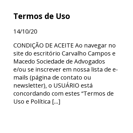
Termos de Uso
ESTÁGIO GRADUAÇÃO
14/10/20
ESTÁGIO PÓS-GRADUAÇÃO
CONDIÇÃO DE ACEITE Ao navegar no
AUXILIAR ADMINISTRATIVO 2026
site do escritório Carvalho Campos e
VAGA SECRETARIA 2026
Macedo Sociedade de Advogados
e/ou se inscrever em nossa lista de e-
mails (página de contato ou
newsletter), o USUÁRIO está
concordando com estes “Termos de
Uso e Política […]