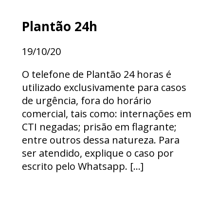
Plantão 24h
ESTÁGIO GRADUAÇÃO
19/10/20
ESTÁGIO PÓS-GRADUAÇÃO
O telefone de Plantão 24 horas é
AUXILIAR ADMINISTRATIVO 2026
utilizado exclusivamente para casos
VAGA SECRETARIA 2026
de urgência, fora do horário
comercial, tais como: internações em
CTI negadas; prisão em flagrante;
entre outros dessa natureza. Para
ser atendido, explique o caso por
escrito pelo Whatsapp. […]