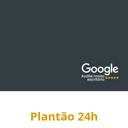
O ESCRITÓRIO
EQUIPE
Plantão 24h
EBOOKS
DÚVIDAS